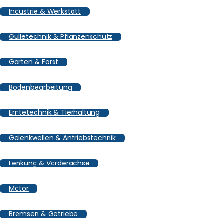
Industrie & Werkstatt
Gülletechnik & Pflanzenschutz
Garten & Forst
Bodenbearbeitung
Erntetechnik & Tierhaltung
Gelenkwellen & Antriebstechnik
Lenkung & Vorderachse
Motor
Bremsen & Getriebe