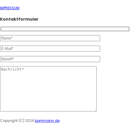
IMPRESSUM
Kontaktformular
Please leave this field empty.
Copyright (C) 2024
bornmann.de