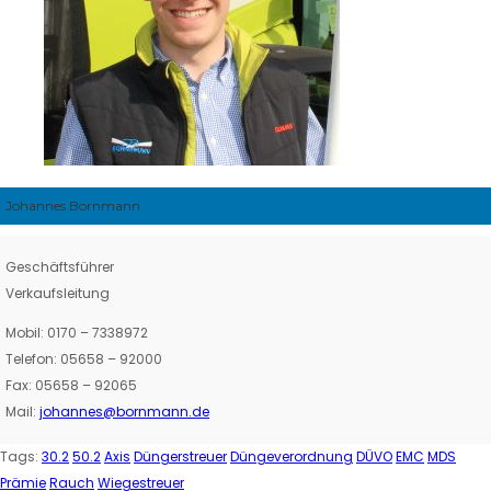
Johannes Bornmann
Geschäftsführer
Verkaufsleitung
Mobil: 0170 – 7338972
Telefon: 05658 – 92000
Fax: 05658 – 92065
Mail:
johannes@bornmann.de
Tags:
30.2
50.2
Axis
Düngerstreuer
Düngeverordnung
DÜVO
EMC
MDS
Prämie
Rauch
Wiegestreuer