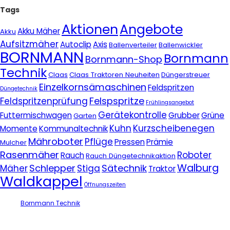
Tags
Aktionen
Angebote
Akku Mäher
Akku
Aufsitzmäher
Autoclip
Axis
Ballenverteiler
Ballenwickler
BORNMANN
Bornmann
Bornmann-Shop
Technik
Claas
Claas Traktoren Neuheiten
Düngerstreuer
Einzelkornsämaschinen
Feldspritzen
Düngetechnik
Felspspritze
Feldspritzenprüfung
Frühlingsangebot
Gerätekontrolle
Futtermischwagen
Grubber
Grüne
Garten
Kuhn
Kurzscheibenegen
Momente
Kommunaltechnik
Mähroboter
Pflüge
Pressen
Prämie
Mulcher
Rasenmäher
Roboter
Rauch
Rauch Düngetechnikaktion
Walburg
Schlepper
Sätechnik
Mäher
Stiga
Traktor
Waldkappel
Öffnungszeiten
Bornmann Technik