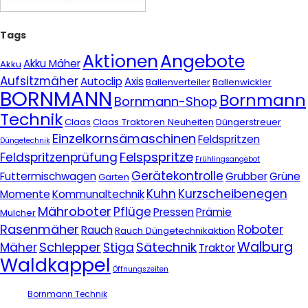
Tags
Aktionen
Angebote
Akku Mäher
Akku
Aufsitzmäher
Autoclip
Axis
Ballenverteiler
Ballenwickler
BORNMANN
Bornmann
Bornmann-Shop
Technik
Claas
Claas Traktoren Neuheiten
Düngerstreuer
Einzelkornsämaschinen
Feldspritzen
Düngetechnik
Felspspritze
Feldspritzenprüfung
Frühlingsangebot
Gerätekontrolle
Futtermischwagen
Grubber
Grüne
Garten
Kuhn
Kurzscheibenegen
Momente
Kommunaltechnik
Mähroboter
Pflüge
Pressen
Prämie
Mulcher
Rasenmäher
Roboter
Rauch
Rauch Düngetechnikaktion
Walburg
Schlepper
Sätechnik
Mäher
Stiga
Traktor
Waldkappel
Öffnungszeiten
Bornmann Technik