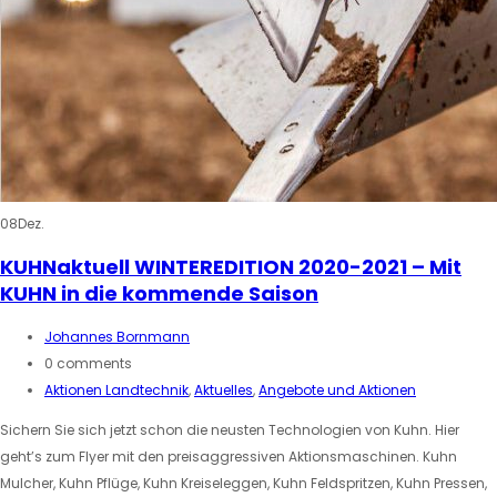
08
Dez.
KUHNaktuell WINTEREDITION 2020-2021 – Mit
KUHN in die kommende Saison
Johannes Bornmann
0 comments
Aktionen Landtechnik
,
Aktuelles
,
Angebote und Aktionen
Sichern Sie sich jetzt schon die neusten Technologien von Kuhn. Hier
geht’s zum Flyer mit den preisaggressiven Aktionsmaschinen. Kuhn
Mulcher, Kuhn Pflüge, Kuhn Kreiseleggen, Kuhn Feldspritzen, Kuhn Pressen,