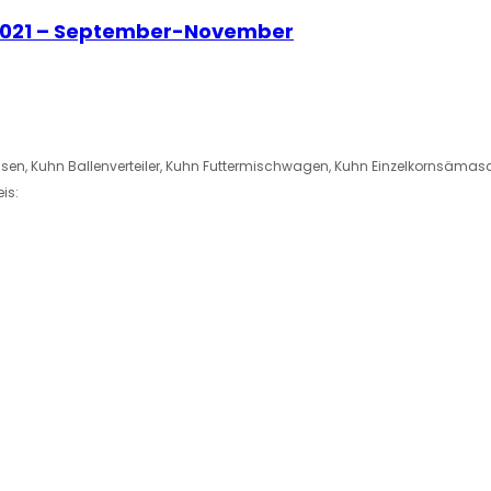
 2021 – September-November
essen, Kuhn Ballenverteiler, Kuhn Futtermischwagen, Kuhn Einzelkornsämasc
is: