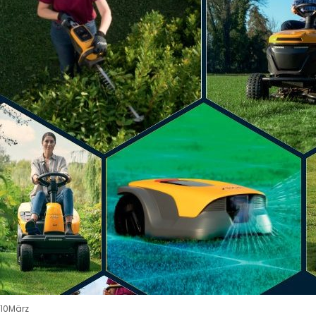
10
März