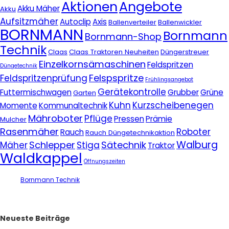
Aktionen
Angebote
Akku Mäher
Akku
Aufsitzmäher
Autoclip
Axis
Ballenverteiler
Ballenwickler
BORNMANN
Bornmann
Bornmann-Shop
Technik
Claas
Claas Traktoren Neuheiten
Düngerstreuer
Einzelkornsämaschinen
Feldspritzen
Düngetechnik
Felspspritze
Feldspritzenprüfung
Frühlingsangebot
Gerätekontrolle
Futtermischwagen
Grubber
Grüne
Garten
Kuhn
Kurzscheibenegen
Momente
Kommunaltechnik
Mähroboter
Pflüge
Pressen
Prämie
Mulcher
Rasenmäher
Roboter
Rauch
Rauch Düngetechnikaktion
Walburg
Schlepper
Sätechnik
Mäher
Stiga
Traktor
Waldkappel
Öffnungszeiten
Bornmann Technik
Neueste Beiträge