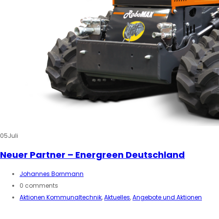
05
Juli
Neuer Partner – Energreen Deutschland
Johannes Bornmann
0 comments
Aktionen Kommunaltechnik
,
Aktuelles
,
Angebote und Aktionen