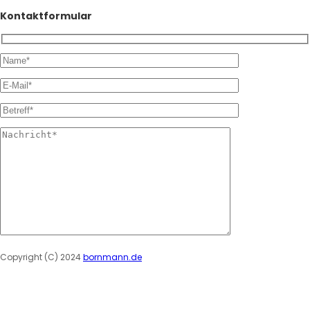
Kontaktformular
Please leave this field empty.
Copyright (C) 2024
bornmann.de