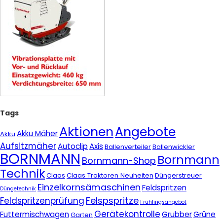
Tags
Aktionen
Angebote
Akku Mäher
Akku
Aufsitzmäher
Autoclip
Axis
Ballenverteiler
Ballenwickler
BORNMANN
Bornmann
Bornmann-Shop
Technik
Claas
Claas Traktoren Neuheiten
Düngerstreuer
Einzelkornsämaschinen
Feldspritzen
Düngetechnik
Felspspritze
Feldspritzenprüfung
Frühlingsangebot
Gerätekontrolle
Futtermischwagen
Grubber
Grüne
Garten