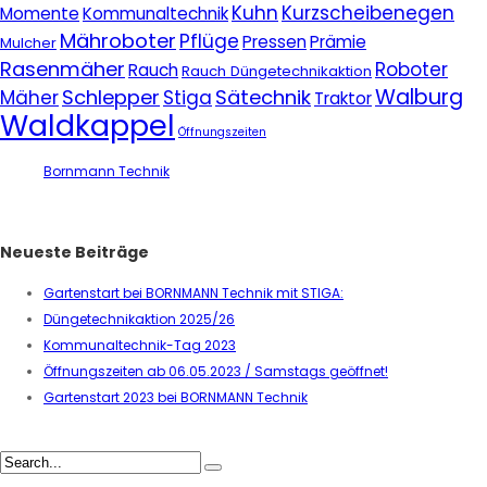
Kuhn
Kurzscheibenegen
Momente
Kommunaltechnik
Mähroboter
Pflüge
Pressen
Prämie
Mulcher
Rasenmäher
Roboter
Rauch
Rauch Düngetechnikaktion
Walburg
Schlepper
Sätechnik
Mäher
Stiga
Traktor
Waldkappel
Öffnungszeiten
Bornmann Technik
Neueste Beiträge
Gartenstart bei BORNMANN Technik mit STIGA:
Düngetechnikaktion 2025/26
Kommunaltechnik-Tag 2023
Öffnungszeiten ab 06.05.2023 / Samstags geöffnet!
Gartenstart 2023 bei BORNMANN Technik