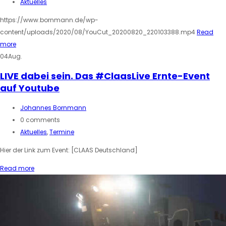
Aktuelles
https://www.bornmann.de/wp-
content/uploads/2020/08/YouCut_20200820_220103388.mp4
Read
more
04
Aug.
LIVE dabei sein. Das #ClaasLive Ernte-Event
auf Youtube
Johannes Bornmann
0 comments
Aktuelles
,
Termine
Hier der Link zum Event: [CLAAS Deutschland]
Read more