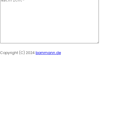
Please leave this field empty.
Copyright (C) 2024
bornmann.de