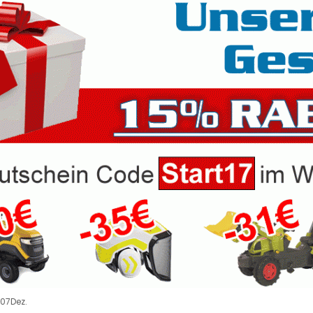
07
Dez.