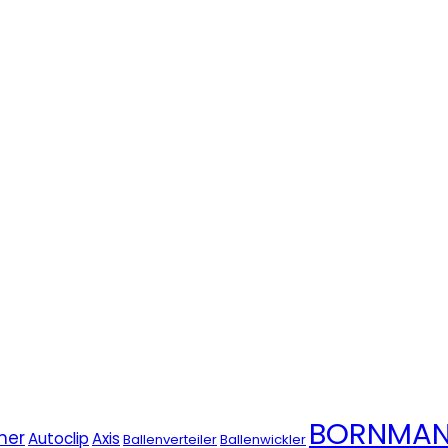
BORNMA
her
Autoclip
Axis
Ballenverteiler
Ballenwickler