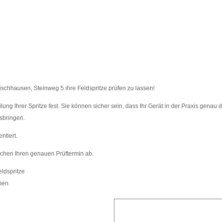
schhausen, Steinweg 5 ihre Feldspritze prüfen zu lassen!
g Ihrer Spritze fest. Sie können sicher sein, dass Ihr Gerät in der Praxis genau da
usbringen.
ntiert.
echen Ihren genauen Prüftermin ab.
eldspritze
men.