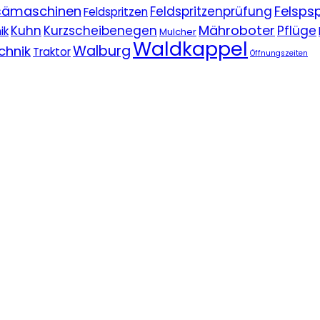
nsämaschinen
Felspsp
Feldspritzenprüfung
Feldspritzen
Mähroboter
Kuhn
Kurzscheibenegen
Pflüge
ik
Mulcher
Waldkappel
Walburg
chnik
Traktor
Öffnungszeiten