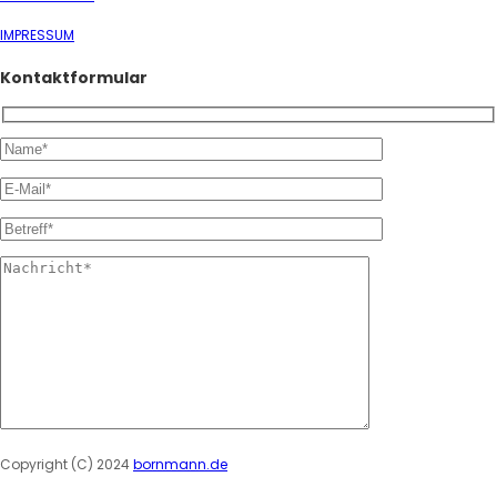
IMPRESSUM
Kontaktformular
Please leave this field empty.
Copyright (C) 2024
bornmann.de