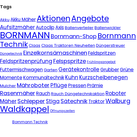
Tags
Aktionen
Angebote
Akku Mäher
Akku
Aufsitzmäher
Autoclip
Axis
Ballenverteiler
Ballenwickler
BORNMANN
Bornmann
Bornmann-Shop
Technik
Claas
Claas Traktoren Neuheiten
Düngerstreuer
Einzelkornsämaschinen
Feldspritzen
Düngetechnik
Felspspritze
Feldspritzenprüfung
Frühlingsangebot
Gerätekontrolle
Futtermischwagen
Grubber
Grüne
Garten
Kuhn
Kurzscheibenegen
Momente
Kommunaltechnik
Mähroboter
Pflüge
Pressen
Prämie
Mulcher
Rasenmäher
Roboter
Rauch
Rauch Düngetechnikaktion
Walburg
Schlepper
Sätechnik
Mäher
Stiga
Traktor
Waldkappel
Öffnungszeiten
Bornmann Technik