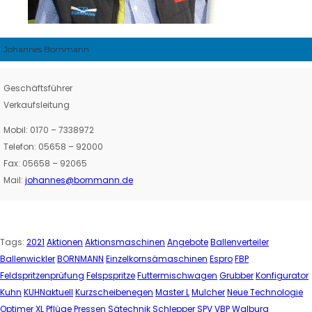
Johannes Bornmann
Geschäftsführer
Verkaufsleitung
Mobil: 0170 – 7338972
Telefon: 05658 – 92000
Fax: 05658 – 92065
Mail:
johannes@bornmann.de
Tags:
2021
Aktionen
Aktionsmaschinen
Angebote
Ballenverteiler
Ballenwickler
BORNMANN
Einzelkornsämaschinen
Espro
FBP
Feldspritzenprüfung
Felspspritze
Futtermischwagen
Grubber
Konfigurator
Kuhn
KUHNaktuell
Kurzscheibenegen
Master L
Mulcher
Neue Technologie
Optimer XL
Pflüge
Pressen
Sätechnik
Schlepper
SPV
VBP
Walburg