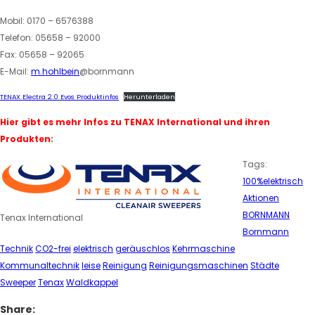
Mobil: 0170 – 6576388
Telefon: 05658 – 92000
Fax: 05658 – 92065
E-Mail:
m.hohlbein
@bornmann
TENAX Electra 2.0 Evos Produktinfos
Herunterladen
Hier gibt es mehr Infos zu TENAX International und ihren
Produkten:
Tags:
100%elektrisch
Aktionen
BORNMANN
Tenax International
Bornmann
Technik
CO2-frei
elektrisch
geräuschlos
Kehrmaschine
Kommunaltechnik
leise
Reinigung
Reinigungsmaschinen
Städte
Sweeper
Tenax
Waldkappel
Share: