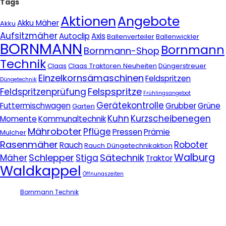
Tags
Aktionen
Angebote
Akku Mäher
Akku
Aufsitzmäher
Autoclip
Axis
Ballenverteiler
Ballenwickler
BORNMANN
Bornmann
Bornmann-Shop
Technik
Claas
Claas Traktoren Neuheiten
Düngerstreuer
Einzelkornsämaschinen
Feldspritzen
Düngetechnik
Felspspritze
Feldspritzenprüfung
Frühlingsangebot
Gerätekontrolle
Futtermischwagen
Grubber
Grüne
Garten
Kuhn
Kurzscheibenegen
Momente
Kommunaltechnik
Mähroboter
Pflüge
Pressen
Prämie
Mulcher
Rasenmäher
Roboter
Rauch
Rauch Düngetechnikaktion
Walburg
Schlepper
Sätechnik
Mäher
Stiga
Traktor
Waldkappel
Öffnungszeiten
Bornmann Technik