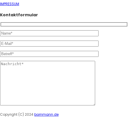
IMPRESSUM
Kontaktformular
Please leave this field empty.
Copyright (C) 2024
bornmann.de