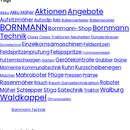
Tags
Aktionen
Angebote
Akku Mäher
Akku
Aufsitzmäher
Autoclip
Axis
Ballenverteiler
Ballenwickler
BORNMANN
Bornmann
Bornmann-Shop
Technik
Claas
Claas Traktoren Neuheiten
Düngerstreuer
Einzelkornsämaschinen
Feldspritzen
Düngetechnik
Felspspritze
Feldspritzenprüfung
Frühlingsangebot
Gerätekontrolle
Futtermischwagen
Grubber
Grüne
Garten
Kuhn
Kurzscheibenegen
Momente
Kommunaltechnik
Mähroboter
Pflüge
Pressen
Prämie
Mulcher
Rasenmäher
Roboter
Rauch
Rauch Düngetechnikaktion
Walburg
Schlepper
Sätechnik
Mäher
Stiga
Traktor
Waldkappel
Öffnungszeiten
Bornmann Technik