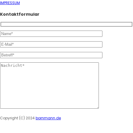
IMPRESSUM
Kontaktformular
Please leave this field empty.
Copyright (C) 2024
bornmann.de